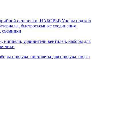
аварийной остановки, НАБОРЫ) Упоры под кол
материалы, быстросъемные соединения
, съемники
, ниппели, удлинители вентилей, наборы для
четчики
боры продува, пистолеты для продува, подка