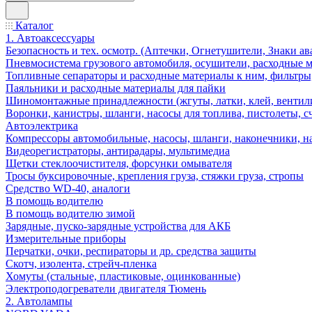
Каталог
1. Автоаксессуары
Безопасность и тех. осмотр. (Аптечки, Огнетушители, Знаки 
Пневмосистема грузового автомобиля, осушители, расходные 
Топливные сепараторы и расходные материалы к ним, фильтры
Паяльники и расходные материалы для пайки
Шиномонтажные принадлежности (жгуты, латки, клей, вентили
Воронки, канистры, шланги, насосы для топлива, пистолеты, с
Автоэлектрика
Компрессоры автомобильные, насосы, шланги, наконечники, на
Видеорегистраторы, антирадары, мультимедиа
Щетки стеклоочистителя, форсунки омывателя
Тросы буксировочные, крепления груза, стяжки груза, стропы
Средство WD-40, аналоги
В помощь водителю
В помощь водителю зимой
Зарядные, пуско-зарядные устройства для АКБ
Измерительные приборы
Перчатки, очки, респираторы и др. средства защиты
Скотч, изолента, стрейч-пленка
Хомуты (стальные, пластиковые, оцинкованные)
Электроподогреватели двигателя Тюмень
2. Автолампы