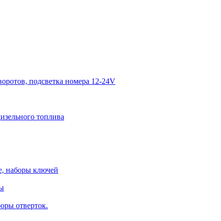
оворотов, подсветка номера 12-24V
зельного топлива
е, наборы ключей
ры
оры отверток.