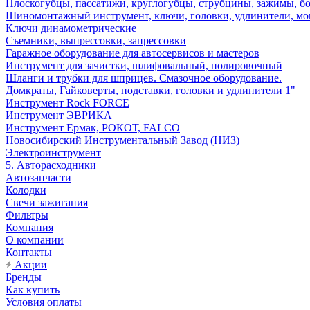
Плоскогубцы, пассатижи, круглогубцы, струбцины, зажимы, б
Шиномонтажный инструмент, ключи, головки, удлинители, м
Ключи динамометрические
Съемники, выпрессовки, запрессовки
Гаражное оборудование для автосервисов и мастеров
Инструмент для зачистки, шлифовальный, полировочный
Шланги и трубки для шприцев. Смазочное оборудование.
Домкраты, Гайковерты, подставки, головки и удлинители 1"
Инструмент Rock FORCE
Инструмент ЭВРИКА
Инструмент Ермак, РОКОТ, FALCO
Новосибирский Инструментальный Завод (НИЗ)
Электроинструмент
5. Авторасходники
Автозапчасти
Колодки
Свечи зажигания
Фильтры
Компания
О компании
Контакты
Акции
Бренды
Как купить
Условия оплаты