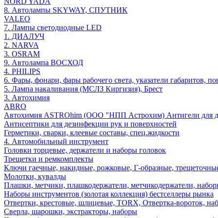
NORD YADA
8. Автолампы SKYWAY, СПУТНИК
VALEO
7. Лампы светодиодные LED
1. ДИАЛУЧ
2. NARVA
3. OSRAM
9. Автолампа ВОСХОД
4. PHILIPS
6. Фары, фонари, фары рабочего света, указатели габаритов, п
5. Лампа накаливания (МСЛЗ Киргизия), Брест
3. Автохимия
ABRO
Автохимия ASTROhim (ООО "НПП Астрохим) Антигели для ди
Антисептики для дезинфекции рук и поверхностей
Герметики, сварки, клеевые составы, спец.жидкости
4. Автомобильный инструмент
Головки торцевые, держатели и наборы головок
Трещетки и ремкомплекты
Ключи гаечные, накидные, рожковые, Г-образные, трещеточны
Молотки, кувалды
Плашки, метчики, плашкодержатели, метчикодержатели, набо
Наборы инструментов (золотая коллекция) бестселлеры рынка
Отвертки, крестовые, шлицевые, TORX, Отвертка-вороток, наб
Сверла, шарошки, экстракторы, наборы