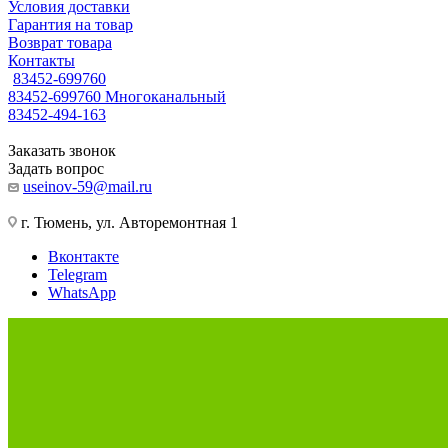
Условия доставки
Гарантия на товар
Возврат товара
Контакты
83452-699760
83452-699760
Многоканальный
83452-494-163
Заказать звонок
Задать вопрос
useinov-59@mail.ru
г. Тюмень, ул. Авторемонтная 1
Вконтакте
Telegram
WhatsApp