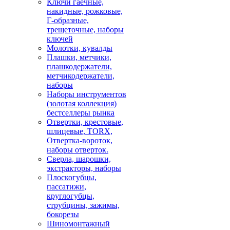
Ключи гаечные,
накидные, рожковые,
Г-образные,
трещеточные, наборы
ключей
Молотки, кувалды
Плашки, метчики,
плашкодержатели,
метчикодержатели,
наборы
Наборы инструментов
(золотая коллекция)
бестселлеры рынка
Отвертки, крестовые,
шлицевые, TORX,
Отвертка-вороток,
наборы отверток.
Сверла, шарошки,
экстракторы, наборы
Плоскогубцы,
пассатижи,
круглогубцы,
струбцины, зажимы,
бокорезы
Шиномонтажный