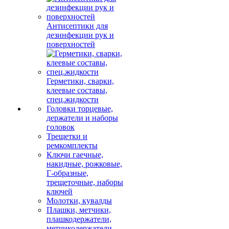
Антисептики для
дезинфекции рук и
поверхностей
Герметики, сварки,
клеевые составы,
спец.жидкости
Головки торцевые,
держатели и наборы
головок
Трещетки и
ремкомплекты
Ключи гаечные,
накидные, рожковые,
Г-образные,
трещеточные, наборы
ключей
Молотки, кувалды
Плашки, метчики,
плашкодержатели,
метчикодержатели,