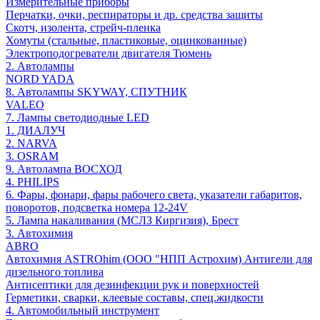
Измерительные приборы
Перчатки, очки, респираторы и др. средства защиты
Скотч, изолента, стрейч-пленка
Хомуты (стальные, пластиковые, оцинкованные)
Электроподогреватели двигателя Тюмень
2. Автолампы
NORD YADA
8. Автолампы SKYWAY, СПУТНИК
VALEO
7. Лампы светодиодные LED
1. ДИАЛУЧ
2. NARVA
3. OSRAM
9. Автолампа ВОСХОД
4. PHILIPS
6. Фары, фонари, фары рабочего света, указатели габаритов,
поворотов, подсветка номера 12-24V
5. Лампа накаливания (МСЛЗ Киргизия), Брест
3. Автохимия
ABRO
Автохимия ASTROhim (ООО "НПП Астрохим) Антигели для
дизельного топлива
Антисептики для дезинфекции рук и поверхностей
Герметики, сварки, клеевые составы, спец.жидкости
4. Автомобильный инструмент