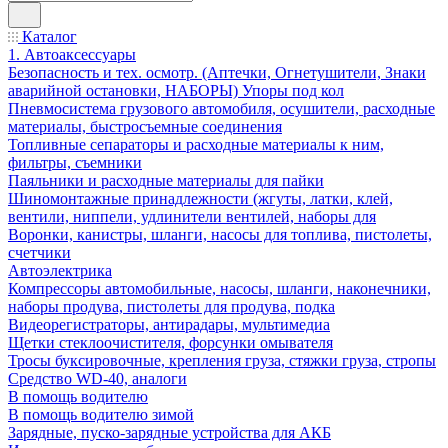
Каталог
1. Автоаксессуары
Безопасность и тех. осмотр. (Аптечки, Огнетушители, Знаки
аварийной остановки, НАБОРЫ) Упоры под кол
Пневмосистема грузового автомобиля, осушители, расходные
материалы, быстросъемные соединения
Топливные сепараторы и расходные материалы к ним,
фильтры, съемники
Паяльники и расходные материалы для пайки
Шиномонтажные принадлежности (жгуты, латки, клей,
вентили, ниппели, удлинители вентилей, наборы для
Воронки, канистры, шланги, насосы для топлива, пистолеты,
счетчики
Автоэлектрика
Компрессоры автомобильные, насосы, шланги, наконечники,
наборы продува, пистолеты для продува, подка
Видеорегистраторы, антирадары, мультимедиа
Щетки стеклоочистителя, форсунки омывателя
Тросы буксировочные, крепления груза, стяжки груза, стропы
Средство WD-40, аналоги
В помощь водителю
В помощь водителю зимой
Зарядные, пуско-зарядные устройства для АКБ