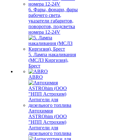
6. Фары, фонари, фары
рабочего света,
указатели габаритов,
поворотов, подсветка
номера 12-24V
5. Лампа накаливания
(МСЛЗ Киргизия),
Брест
ABRO
Автохимия
ASTROhim (ООО
"НПП Астрохим)
Антигели для
дизельного топлива