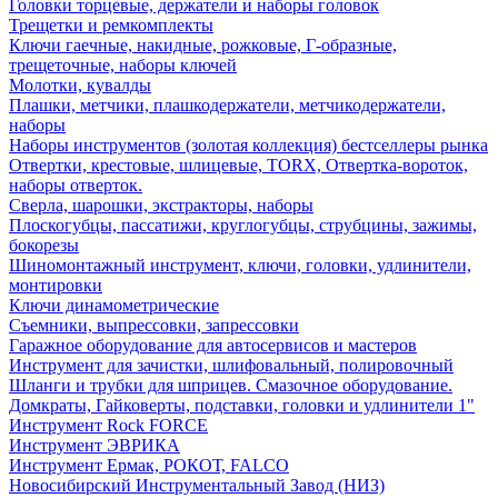
Головки торцевые, держатели и наборы головок
Трещетки и ремкомплекты
Ключи гаечные, накидные, рожковые, Г-образные,
трещеточные, наборы ключей
Молотки, кувалды
Плашки, метчики, плашкодержатели, метчикодержатели,
наборы
Наборы инструментов (золотая коллекция) бестселлеры рынка
Отвертки, крестовые, шлицевые, TORX, Отвертка-вороток,
наборы отверток.
Сверла, шарошки, экстракторы, наборы
Плоскогубцы, пассатижи, круглогубцы, струбцины, зажимы,
бокорезы
Шиномонтажный инструмент, ключи, головки, удлинители,
монтировки
Ключи динамометрические
Съемники, выпрессовки, запрессовки
Гаражное оборудование для автосервисов и мастеров
Инструмент для зачистки, шлифовальный, полировочный
Шланги и трубки для шприцев. Смазочное оборудование.
Домкраты, Гайковерты, подставки, головки и удлинители 1"
Инструмент Rock FORCE
Инструмент ЭВРИКА
Инструмент Ермак, РОКОТ, FALCO
Новосибирский Инструментальный Завод (НИЗ)