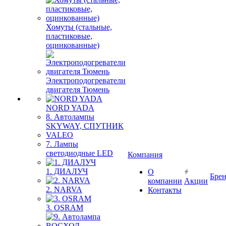
Хомуты (стальные,
пластиковые,
оцинкованные)
Электроподогреватели
двигателя Тюмень
NORD YADA
8. Автолампы
SKYWAY, СПУТНИК
VALEO
7. Лампы
светодиодные LED
Компания
1. ДИАЛУЧ
О
Бре
компании
Акции
2. NARVA
Контакты
3. OSRAM