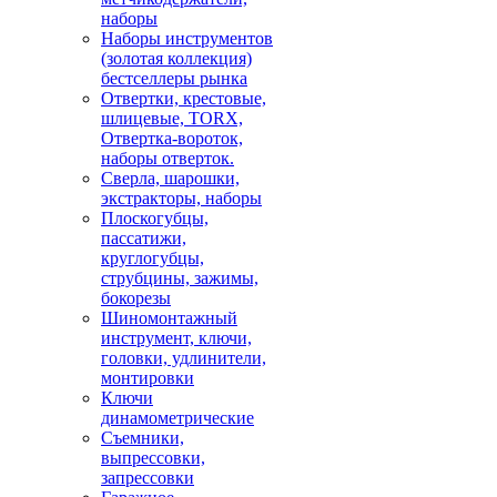
наборы
Наборы инструментов
(золотая коллекция)
бестселлеры рынка
Отвертки, крестовые,
шлицевые, TORX,
Отвертка-вороток,
наборы отверток.
Сверла, шарошки,
экстракторы, наборы
Плоскогубцы,
пассатижи,
круглогубцы,
струбцины, зажимы,
бокорезы
Шиномонтажный
инструмент, ключи,
головки, удлинители,
монтировки
Ключи
динамометрические
Съемники,
выпрессовки,
запрессовки