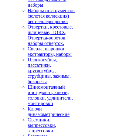
наборы
Наборы инструментов
(золотая коллекция)
бестселлеры рынка
Отвертки, крестовые,
шлицевые, TORX,
Отвертка-вороток,
наборы отверток.
Сверла, шарошки,
экстракторы, наборы
Плоскогубцы,
пассатижи,
круглогубцы,
струбцины, зажимы,
бокорезы
Шиномонтажный
инструмент, ключи,
головки, удлинители,
монтировки
Ключи
динамометрические
Съемники,
выпрессовки,
запрессовки