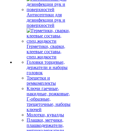
Антисептики для
дезинфекции рук и
поверхностей
Герметики, сварки,
клеевые составы,
спец.жидкости
Головки торцевые,
держатели и наборы
головок
Трещетки и
ремкомплекты
Ключи гаечные,
накидные, рожковые,
Г-образные,
трещеточные, наборы
ключей
Молотки, кувалды
Плашки, метчики,
плашкодержатели,
метчикодержатели,