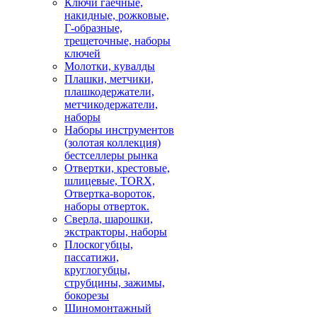
Ключи гаечные,
накидные, рожковые,
Г-образные,
трещеточные, наборы
ключей
Молотки, кувалды
Плашки, метчики,
плашкодержатели,
метчикодержатели,
наборы
Наборы инструментов
(золотая коллекция)
бестселлеры рынка
Отвертки, крестовые,
шлицевые, TORX,
Отвертка-вороток,
наборы отверток.
Сверла, шарошки,
экстракторы, наборы
Плоскогубцы,
пассатижи,
круглогубцы,
струбцины, зажимы,
бокорезы
Шиномонтажный