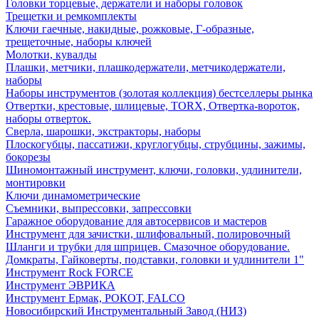
Головки торцевые, держатели и наборы головок
Трещетки и ремкомплекты
Ключи гаечные, накидные, рожковые, Г-образные,
трещеточные, наборы ключей
Молотки, кувалды
Плашки, метчики, плашкодержатели, метчикодержатели,
наборы
Наборы инструментов (золотая коллекция) бестселлеры рынка
Отвертки, крестовые, шлицевые, TORX, Отвертка-вороток,
наборы отверток.
Сверла, шарошки, экстракторы, наборы
Плоскогубцы, пассатижи, круглогубцы, струбцины, зажимы,
бокорезы
Шиномонтажный инструмент, ключи, головки, удлинители,
монтировки
Ключи динамометрические
Съемники, выпрессовки, запрессовки
Гаражное оборудование для автосервисов и мастеров
Инструмент для зачистки, шлифовальный, полировочный
Шланги и трубки для шприцев. Смазочное оборудование.
Домкраты, Гайковерты, подставки, головки и удлинители 1"
Инструмент Rock FORCE
Инструмент ЭВРИКА
Инструмент Ермак, РОКОТ, FALCO
Новосибирский Инструментальный Завод (НИЗ)