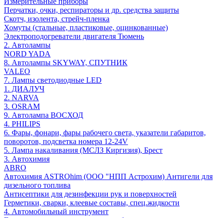
Измерительные приборы
Перчатки, очки, респираторы и др. средства защиты
Скотч, изолента, стрейч-пленка
Хомуты (стальные, пластиковые, оцинкованные)
Электроподогреватели двигателя Тюмень
2. Автолампы
NORD YADA
8. Автолампы SKYWAY, СПУТНИК
VALEO
7. Лампы светодиодные LED
1. ДИАЛУЧ
2. NARVA
3. OSRAM
9. Автолампа ВОСХОД
4. PHILIPS
6. Фары, фонари, фары рабочего света, указатели габаритов,
поворотов, подсветка номера 12-24V
5. Лампа накаливания (МСЛЗ Киргизия), Брест
3. Автохимия
ABRO
Автохимия ASTROhim (ООО "НПП Астрохим) Антигели для
дизельного топлива
Антисептики для дезинфекции рук и поверхностей
Герметики, сварки, клеевые составы, спец.жидкости
4. Автомобильный инструмент