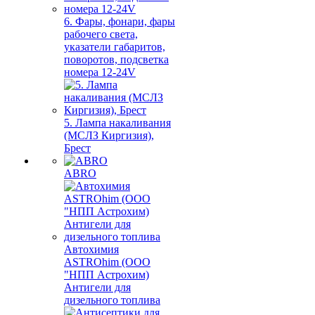
6. Фары, фонари, фары
рабочего света,
указатели габаритов,
поворотов, подсветка
номера 12-24V
5. Лампа накаливания
(МСЛЗ Киргизия),
Брест
ABRO
Автохимия
ASTROhim (ООО
"НПП Астрохим)
Антигели для
дизельного топлива