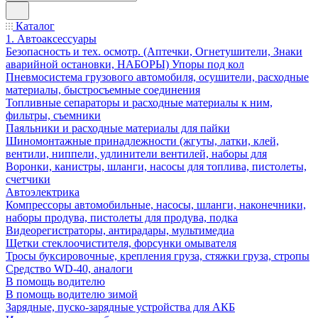
Каталог
1. Автоаксессуары
Безопасность и тех. осмотр. (Аптечки, Огнетушители, Знаки
аварийной остановки, НАБОРЫ) Упоры под кол
Пневмосистема грузового автомобиля, осушители, расходные
материалы, быстросъемные соединения
Топливные сепараторы и расходные материалы к ним,
фильтры, съемники
Паяльники и расходные материалы для пайки
Шиномонтажные принадлежности (жгуты, латки, клей,
вентили, ниппели, удлинители вентилей, наборы для
Воронки, канистры, шланги, насосы для топлива, пистолеты,
счетчики
Автоэлектрика
Компрессоры автомобильные, насосы, шланги, наконечники,
наборы продува, пистолеты для продува, подка
Видеорегистраторы, антирадары, мультимедиа
Щетки стеклоочистителя, форсунки омывателя
Тросы буксировочные, крепления груза, стяжки груза, стропы
Средство WD-40, аналоги
В помощь водителю
В помощь водителю зимой
Зарядные, пуско-зарядные устройства для АКБ