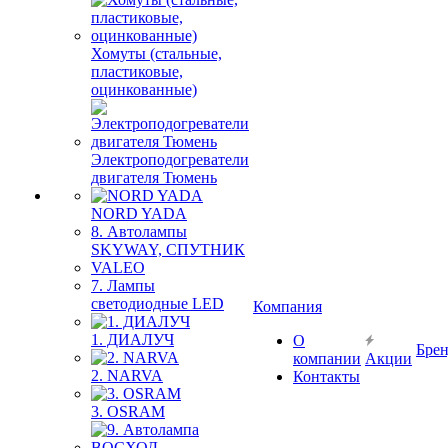
Хомуты (стальные,
пластиковые,
оцинкованные)
Электроподогреватели
двигателя Тюмень
NORD YADA
8. Автолампы
SKYWAY, СПУТНИК
VALEO
7. Лампы
светодиодные LED
Компания
1. ДИАЛУЧ
О
Бре
компании
Акции
2. NARVA
Контакты
3. OSRAM