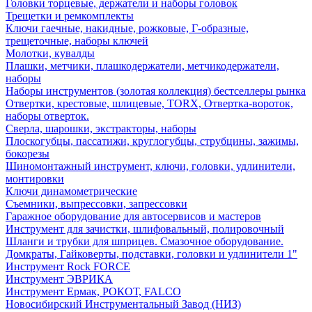
Головки торцевые, держатели и наборы головок
Трещетки и ремкомплекты
Ключи гаечные, накидные, рожковые, Г-образные,
трещеточные, наборы ключей
Молотки, кувалды
Плашки, метчики, плашкодержатели, метчикодержатели,
наборы
Наборы инструментов (золотая коллекция) бестселлеры рынка
Отвертки, крестовые, шлицевые, TORX, Отвертка-вороток,
наборы отверток.
Сверла, шарошки, экстракторы, наборы
Плоскогубцы, пассатижи, круглогубцы, струбцины, зажимы,
бокорезы
Шиномонтажный инструмент, ключи, головки, удлинители,
монтировки
Ключи динамометрические
Съемники, выпрессовки, запрессовки
Гаражное оборудование для автосервисов и мастеров
Инструмент для зачистки, шлифовальный, полировочный
Шланги и трубки для шприцев. Смазочное оборудование.
Домкраты, Гайковерты, подставки, головки и удлинители 1"
Инструмент Rock FORCE
Инструмент ЭВРИКА
Инструмент Ермак, РОКОТ, FALCO
Новосибирский Инструментальный Завод (НИЗ)