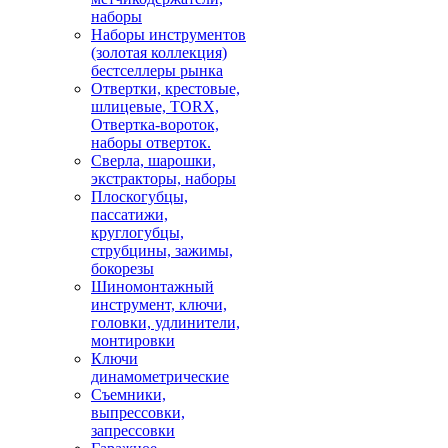
наборы
Наборы инструментов
(золотая коллекция)
бестселлеры рынка
Отвертки, крестовые,
шлицевые, TORX,
Отвертка-вороток,
наборы отверток.
Сверла, шарошки,
экстракторы, наборы
Плоскогубцы,
пассатижи,
круглогубцы,
струбцины, зажимы,
бокорезы
Шиномонтажный
инструмент, ключи,
головки, удлинители,
монтировки
Ключи
динамометрические
Съемники,
выпрессовки,
запрессовки