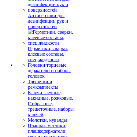
Антисептики для
дезинфекции рук и
поверхностей
Герметики, сварки,
клеевые составы,
спец.жидкости
Головки торцевые,
держатели и наборы
головок
Трещетки и
ремкомплекты
Ключи гаечные,
накидные, рожковые,
Г-образные,
трещеточные, наборы
ключей
Молотки, кувалды
Плашки, метчики,
плашкодержатели,
метчикодержатели,