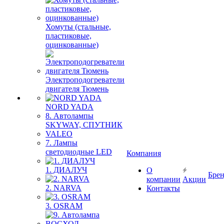
Хомуты (стальные,
пластиковые,
оцинкованные)
Электроподогреватели
двигателя Тюмень
NORD YADA
8. Автолампы
SKYWAY, СПУТНИК
VALEO
7. Лампы
светодиодные LED
Компания
1. ДИАЛУЧ
О
Бре
компании
Акции
2. NARVA
Контакты
3. OSRAM