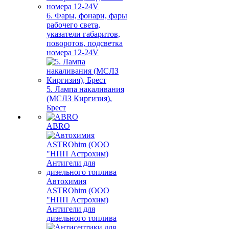
6. Фары, фонари, фары
рабочего света,
указатели габаритов,
поворотов, подсветка
номера 12-24V
5. Лампа накаливания
(МСЛЗ Киргизия),
Брест
ABRO
Автохимия
ASTROhim (ООО
"НПП Астрохим)
Антигели для
дизельного топлива