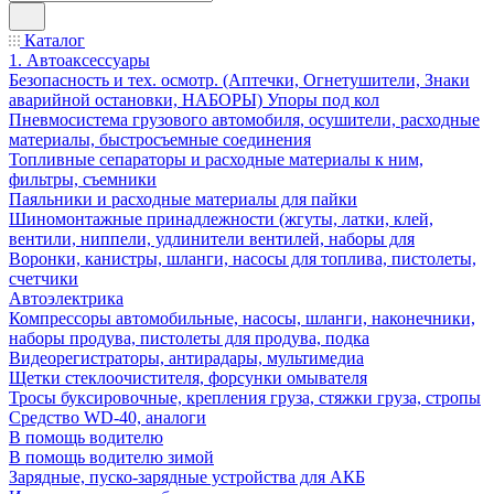
Каталог
1. Автоаксессуары
Безопасность и тех. осмотр. (Аптечки, Огнетушители, Знаки
аварийной остановки, НАБОРЫ) Упоры под кол
Пневмосистема грузового автомобиля, осушители, расходные
материалы, быстросъемные соединения
Топливные сепараторы и расходные материалы к ним,
фильтры, съемники
Паяльники и расходные материалы для пайки
Шиномонтажные принадлежности (жгуты, латки, клей,
вентили, ниппели, удлинители вентилей, наборы для
Воронки, канистры, шланги, насосы для топлива, пистолеты,
счетчики
Автоэлектрика
Компрессоры автомобильные, насосы, шланги, наконечники,
наборы продува, пистолеты для продува, подка
Видеорегистраторы, антирадары, мультимедиа
Щетки стеклоочистителя, форсунки омывателя
Тросы буксировочные, крепления груза, стяжки груза, стропы
Средство WD-40, аналоги
В помощь водителю
В помощь водителю зимой
Зарядные, пуско-зарядные устройства для АКБ