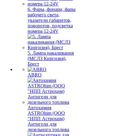
6. Фары, фонари, фары
рабочего света,
указатели габаритов,
поворотов, подсветка
номера 12-24V
5. Лампа накаливания
(МСЛЗ Киргизия),
Брест
ABRO
Автохимия
ASTROhim (ООО
"НПП Астрохим)
Антигели для
дизельного топлива