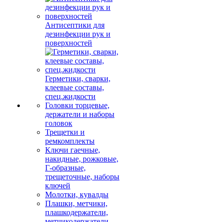
Антисептики для
дезинфекции рук и
поверхностей
Герметики, сварки,
клеевые составы,
спец.жидкости
Головки торцевые,
держатели и наборы
головок
Трещетки и
ремкомплекты
Ключи гаечные,
накидные, рожковые,
Г-образные,
трещеточные, наборы
ключей
Молотки, кувалды
Плашки, метчики,
плашкодержатели,
метчикодержатели,