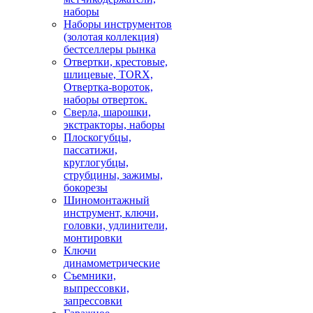
наборы
Наборы инструментов
(золотая коллекция)
бестселлеры рынка
Отвертки, крестовые,
шлицевые, TORX,
Отвертка-вороток,
наборы отверток.
Сверла, шарошки,
экстракторы, наборы
Плоскогубцы,
пассатижи,
круглогубцы,
струбцины, зажимы,
бокорезы
Шиномонтажный
инструмент, ключи,
головки, удлинители,
монтировки
Ключи
динамометрические
Съемники,
выпрессовки,
запрессовки