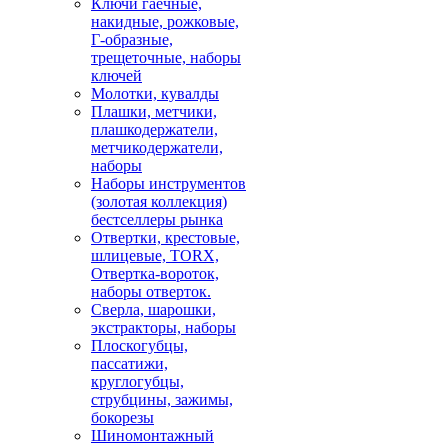
Ключи гаечные,
накидные, рожковые,
Г-образные,
трещеточные, наборы
ключей
Молотки, кувалды
Плашки, метчики,
плашкодержатели,
метчикодержатели,
наборы
Наборы инструментов
(золотая коллекция)
бестселлеры рынка
Отвертки, крестовые,
шлицевые, TORX,
Отвертка-вороток,
наборы отверток.
Сверла, шарошки,
экстракторы, наборы
Плоскогубцы,
пассатижи,
круглогубцы,
струбцины, зажимы,
бокорезы
Шиномонтажный