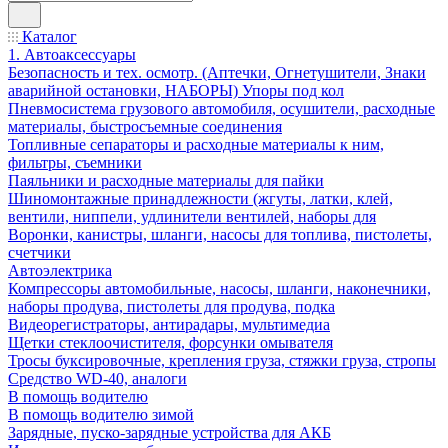
Каталог
1. Автоаксессуары
Безопасность и тех. осмотр. (Аптечки, Огнетушители, Знаки
аварийной остановки, НАБОРЫ) Упоры под кол
Пневмосистема грузового автомобиля, осушители, расходные
материалы, быстросъемные соединения
Топливные сепараторы и расходные материалы к ним,
фильтры, съемники
Паяльники и расходные материалы для пайки
Шиномонтажные принадлежности (жгуты, латки, клей,
вентили, ниппели, удлинители вентилей, наборы для
Воронки, канистры, шланги, насосы для топлива, пистолеты,
счетчики
Автоэлектрика
Компрессоры автомобильные, насосы, шланги, наконечники,
наборы продува, пистолеты для продува, подка
Видеорегистраторы, антирадары, мультимедиа
Щетки стеклоочистителя, форсунки омывателя
Тросы буксировочные, крепления груза, стяжки груза, стропы
Средство WD-40, аналоги
В помощь водителю
В помощь водителю зимой
Зарядные, пуско-зарядные устройства для АКБ