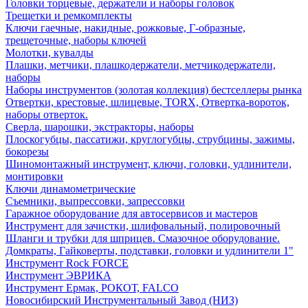
Головки торцевые, держатели и наборы головок
Трещетки и ремкомплекты
Ключи гаечные, накидные, рожковые, Г-образные,
трещеточные, наборы ключей
Молотки, кувалды
Плашки, метчики, плашкодержатели, метчикодержатели,
наборы
Наборы инструментов (золотая коллекция) бестселлеры рынка
Отвертки, крестовые, шлицевые, TORX, Отвертка-вороток,
наборы отверток.
Сверла, шарошки, экстракторы, наборы
Плоскогубцы, пассатижи, круглогубцы, струбцины, зажимы,
бокорезы
Шиномонтажный инструмент, ключи, головки, удлинители,
монтировки
Ключи динамометрические
Съемники, выпрессовки, запрессовки
Гаражное оборудование для автосервисов и мастеров
Инструмент для зачистки, шлифовальный, полировочный
Шланги и трубки для шприцев. Смазочное оборудование.
Домкраты, Гайковерты, подставки, головки и удлинители 1"
Инструмент Rock FORCE
Инструмент ЭВРИКА
Инструмент Ермак, РОКОТ, FALCO
Новосибирский Инструментальный Завод (НИЗ)