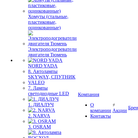
Хомуты (стальные,
пластиковые,
оцинкованные)
Электроподогреватели
двигателя Тюмень
NORD YADA
8. Автолампы
SKYWAY, СПУТНИК
VALEO
7. Лампы
светодиодные LED
Компания
1. ДИАЛУЧ
О
Бре
компании
Акции
2. NARVA
Контакты
3. OSRAM