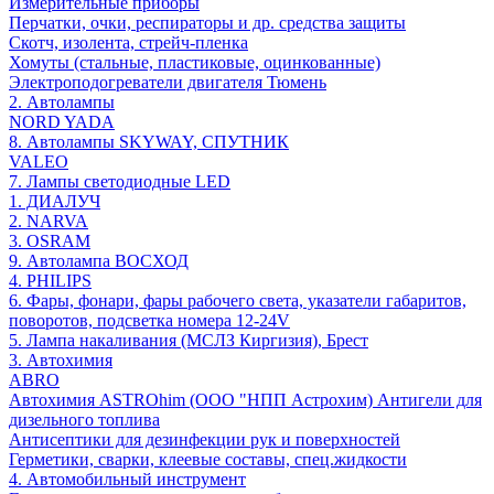
Измерительные приборы
Перчатки, очки, респираторы и др. средства защиты
Скотч, изолента, стрейч-пленка
Хомуты (стальные, пластиковые, оцинкованные)
Электроподогреватели двигателя Тюмень
2. Автолампы
NORD YADA
8. Автолампы SKYWAY, СПУТНИК
VALEO
7. Лампы светодиодные LED
1. ДИАЛУЧ
2. NARVA
3. OSRAM
9. Автолампа ВОСХОД
4. PHILIPS
6. Фары, фонари, фары рабочего света, указатели габаритов,
поворотов, подсветка номера 12-24V
5. Лампа накаливания (МСЛЗ Киргизия), Брест
3. Автохимия
ABRO
Автохимия ASTROhim (ООО "НПП Астрохим) Антигели для
дизельного топлива
Антисептики для дезинфекции рук и поверхностей
Герметики, сварки, клеевые составы, спец.жидкости
4. Автомобильный инструмент