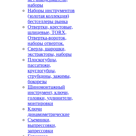
наборы
Наборы инструментов
(золотая коллекция)
бестселлеры рынка
Отвертки, крестовые,
шлицевые, TORX,
Отвертка-вороток,
наборы отверток.
Сверла, шарошки,
экстракторы, наборы
Плоскогубцы,
пассатижи,
круглогубцы,
струбцины, зажимы,
бокорезы
Шиномонтажный
инструмент, ключи,
головки, удлинители,
монтировки
Ключи
динамометрические
Съемники,
выпрессовки,
запрессовки