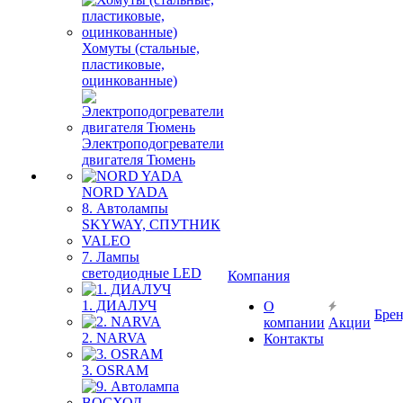
Хомуты (стальные,
пластиковые,
оцинкованные)
Электроподогреватели
двигателя Тюмень
NORD YADA
8. Автолампы
SKYWAY, СПУТНИК
VALEO
7. Лампы
светодиодные LED
Компания
1. ДИАЛУЧ
О
Бре
компании
Акции
2. NARVA
Контакты
3. OSRAM