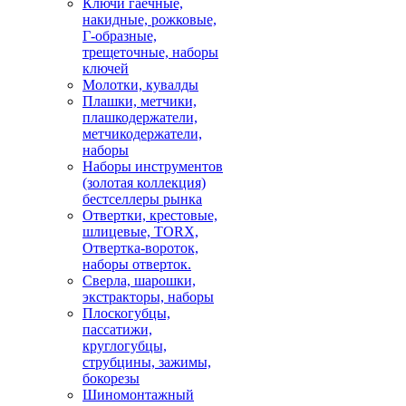
Ключи гаечные,
накидные, рожковые,
Г-образные,
трещеточные, наборы
ключей
Молотки, кувалды
Плашки, метчики,
плашкодержатели,
метчикодержатели,
наборы
Наборы инструментов
(золотая коллекция)
бестселлеры рынка
Отвертки, крестовые,
шлицевые, TORX,
Отвертка-вороток,
наборы отверток.
Сверла, шарошки,
экстракторы, наборы
Плоскогубцы,
пассатижи,
круглогубцы,
струбцины, зажимы,
бокорезы
Шиномонтажный