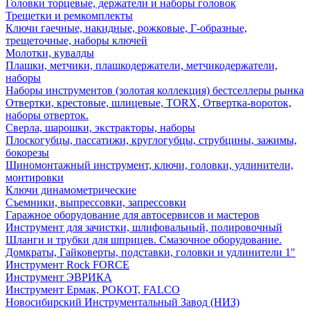
Головки торцевые, держатели и наборы головок
Трещетки и ремкомплекты
Ключи гаечные, накидные, рожковые, Г-образные,
трещеточные, наборы ключей
Молотки, кувалды
Плашки, метчики, плашкодержатели, метчикодержатели,
наборы
Наборы инструментов (золотая коллекция) бестселлеры рынка
Отвертки, крестовые, шлицевые, TORX, Отвертка-вороток,
наборы отверток.
Сверла, шарошки, экстракторы, наборы
Плоскогубцы, пассатижи, круглогубцы, струбцины, зажимы,
бокорезы
Шиномонтажный инструмент, ключи, головки, удлинители,
монтировки
Ключи динамометрические
Съемники, выпрессовки, запрессовки
Гаражное оборудование для автосервисов и мастеров
Инструмент для зачистки, шлифовальный, полировочный
Шланги и трубки для шприцев. Смазочное оборудование.
Домкраты, Гайковерты, подставки, головки и удлинители 1"
Инструмент Rock FORCE
Инструмент ЭВРИКА
Инструмент Ермак, РОКОТ, FALCO
Новосибирский Инструментальный Завод (НИЗ)