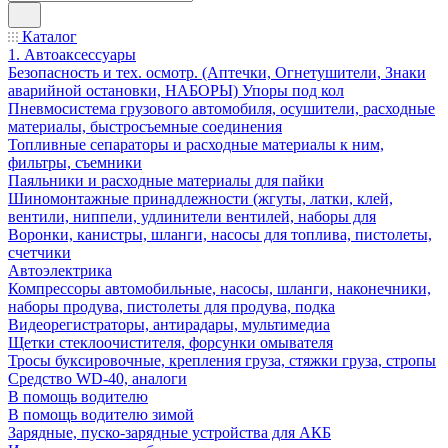
Каталог
1. Автоаксессуары
Безопасность и тех. осмотр. (Аптечки, Огнетушители, Знаки
аварийной остановки, НАБОРЫ) Упоры под кол
Пневмосистема грузового автомобиля, осушители, расходные
материалы, быстросъемные соединения
Топливные сепараторы и расходные материалы к ним,
фильтры, съемники
Паяльники и расходные материалы для пайки
Шиномонтажные принадлежности (жгуты, латки, клей,
вентили, ниппели, удлинители вентилей, наборы для
Воронки, канистры, шланги, насосы для топлива, пистолеты,
счетчики
Автоэлектрика
Компрессоры автомобильные, насосы, шланги, наконечники,
наборы продува, пистолеты для продува, подка
Видеорегистраторы, антирадары, мультимедиа
Щетки стеклоочистителя, форсунки омывателя
Тросы буксировочные, крепления груза, стяжки груза, стропы
Средство WD-40, аналоги
В помощь водителю
В помощь водителю зимой
Зарядные, пуско-зарядные устройства для АКБ