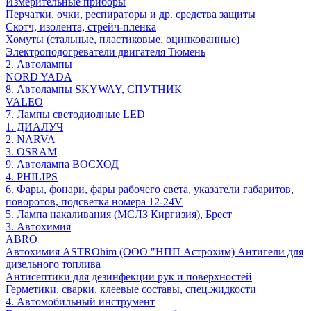
Измерительные приборы
Перчатки, очки, респираторы и др. средства защиты
Скотч, изолента, стрейч-пленка
Хомуты (стальные, пластиковые, оцинкованные)
Электроподогреватели двигателя Тюмень
2. Автолампы
NORD YADA
8. Автолампы SKYWAY, СПУТНИК
VALEO
7. Лампы светодиодные LED
1. ДИАЛУЧ
2. NARVA
3. OSRAM
9. Автолампа ВОСХОД
4. PHILIPS
6. Фары, фонари, фары рабочего света, указатели габаритов,
поворотов, подсветка номера 12-24V
5. Лампа накаливания (МСЛЗ Киргизия), Брест
3. Автохимия
ABRO
Автохимия ASTROhim (ООО "НПП Астрохим) Антигели для
дизельного топлива
Антисептики для дезинфекции рук и поверхностей
Герметики, сварки, клеевые составы, спец.жидкости
4. Автомобильный инструмент