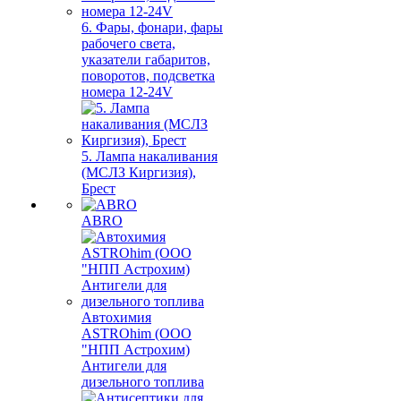
6. Фары, фонари, фары
рабочего света,
указатели габаритов,
поворотов, подсветка
номера 12-24V
5. Лампа накаливания
(МСЛЗ Киргизия),
Брест
ABRO
Автохимия
ASTROhim (ООО
"НПП Астрохим)
Антигели для
дизельного топлива