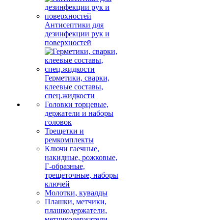
Антисептики для
дезинфекции рук и
поверхностей
Герметики, сварки,
клеевые составы,
спец.жидкости
Головки торцевые,
держатели и наборы
головок
Трещетки и
ремкомплекты
Ключи гаечные,
накидные, рожковые,
Г-образные,
трещеточные, наборы
ключей
Молотки, кувалды
Плашки, метчики,
плашкодержатели,
метчикодержатели,