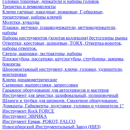
Головки торцевые, держатели и наборы головок
Трещетки и ремкомплекты
Ключи гаечные, накидные, рожковые, Г-образные,
трещеточные, наборы ключей
Молотки, кувалды
Плашки, метчики, плашкодержатели, метчикодержатели,
наборы
Наборы инструментов (золотая коллекция) бестселлеры рынка
Отвертки, крестовые, шлицевые, TORX, Отвертка-вороток,
наборы отверток.
Сверла, шарошки, экстракторы, наборы
Плоскогубцы, пассатижи, круглогубцы, струбцины, зажимы,
бокорезы
Шиномонтажный инструмент, ключи, головки, удлинители,
монтировки
Ключи динамометрические
Съемники, выпрессовки, запрессовки
Гаражное оборудование для автосервисов и мастеров
Инструмент для зачистки, шлифовальный, полировочный
Шланги и трубки для шприцев. Смазочное оборудование.
Домкраты, Гайковерты, подставки, головки и удлинители 1"
Инструмент Rock FORCE
Инструмент ЭВРИКА
Инструмент Ермак, РОКОТ, FALCO
Новосибирский Инструментальный Завод (НИЗ)