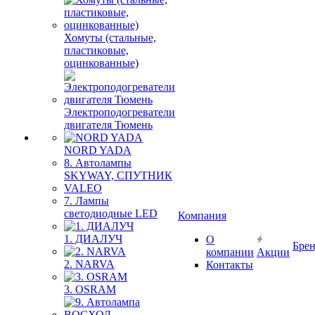
Хомуты (стальные,
пластиковые,
оцинкованные)
Электроподогреватели
двигателя Тюмень
NORD YADA
8. Автолампы
SKYWAY, СПУТНИК
VALEO
7. Лампы
светодиодные LED
Компания
1. ДИАЛУЧ
О
Бре
компании
Акции
2. NARVA
Контакты
3. OSRAM