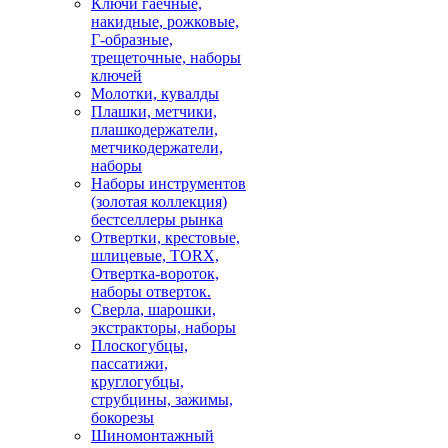
Ключи гаечные,
накидные, рожковые,
Г-образные,
трещеточные, наборы
ключей
Молотки, кувалды
Плашки, метчики,
плашкодержатели,
метчикодержатели,
наборы
Наборы инструментов
(золотая коллекция)
бестселлеры рынка
Отвертки, крестовые,
шлицевые, TORX,
Отвертка-вороток,
наборы отверток.
Сверла, шарошки,
экстракторы, наборы
Плоскогубцы,
пассатижи,
круглогубцы,
струбцины, зажимы,
бокорезы
Шиномонтажный