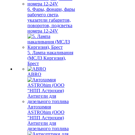
6. Фары, фонари, фары
рабочего света,
указатели габаритов,
поворотов, подсветка
номера 12-24V
5. Лампа накаливания
(МСЛЗ Киргизия),
Брест
ABRO
Автохимия
ASTROhim (ООО
"НПП Астрохим)
Антигели для
дизельного топлива