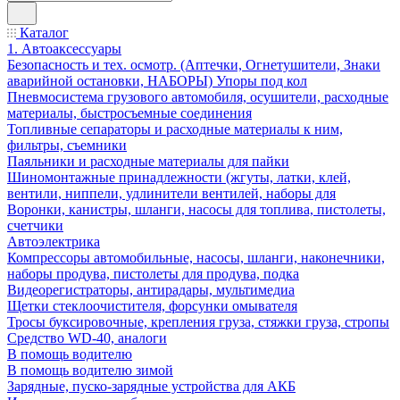
Каталог
1. Автоаксессуары
Безопасность и тех. осмотр. (Аптечки, Огнетушители, Знаки
аварийной остановки, НАБОРЫ) Упоры под кол
Пневмосистема грузового автомобиля, осушители, расходные
материалы, быстросъемные соединения
Топливные сепараторы и расходные материалы к ним,
фильтры, съемники
Паяльники и расходные материалы для пайки
Шиномонтажные принадлежности (жгуты, латки, клей,
вентили, ниппели, удлинители вентилей, наборы для
Воронки, канистры, шланги, насосы для топлива, пистолеты,
счетчики
Автоэлектрика
Компрессоры автомобильные, насосы, шланги, наконечники,
наборы продува, пистолеты для продува, подка
Видеорегистраторы, антирадары, мультимедиа
Щетки стеклоочистителя, форсунки омывателя
Тросы буксировочные, крепления груза, стяжки груза, стропы
Средство WD-40, аналоги
В помощь водителю
В помощь водителю зимой
Зарядные, пуско-зарядные устройства для АКБ