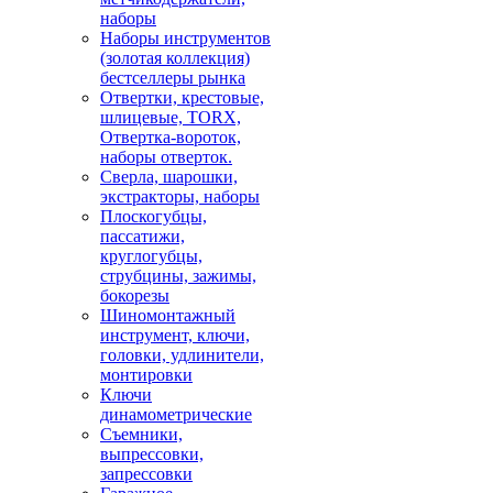
наборы
Наборы инструментов
(золотая коллекция)
бестселлеры рынка
Отвертки, крестовые,
шлицевые, TORX,
Отвертка-вороток,
наборы отверток.
Сверла, шарошки,
экстракторы, наборы
Плоскогубцы,
пассатижи,
круглогубцы,
струбцины, зажимы,
бокорезы
Шиномонтажный
инструмент, ключи,
головки, удлинители,
монтировки
Ключи
динамометрические
Съемники,
выпрессовки,
запрессовки