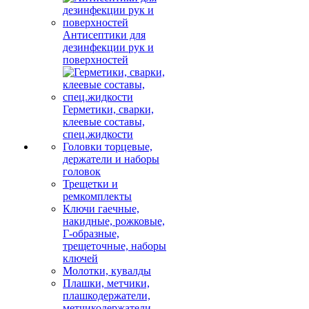
Антисептики для
дезинфекции рук и
поверхностей
Герметики, сварки,
клеевые составы,
спец.жидкости
Головки торцевые,
держатели и наборы
головок
Трещетки и
ремкомплекты
Ключи гаечные,
накидные, рожковые,
Г-образные,
трещеточные, наборы
ключей
Молотки, кувалды
Плашки, метчики,
плашкодержатели,
метчикодержатели,