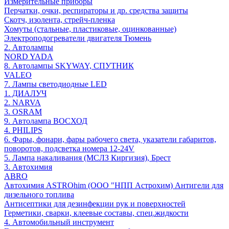
Измерительные приборы
Перчатки, очки, респираторы и др. средства защиты
Скотч, изолента, стрейч-пленка
Хомуты (стальные, пластиковые, оцинкованные)
Электроподогреватели двигателя Тюмень
2. Автолампы
NORD YADA
8. Автолампы SKYWAY, СПУТНИК
VALEO
7. Лампы светодиодные LED
1. ДИАЛУЧ
2. NARVA
3. OSRAM
9. Автолампа ВОСХОД
4. PHILIPS
6. Фары, фонари, фары рабочего света, указатели габаритов,
поворотов, подсветка номера 12-24V
5. Лампа накаливания (МСЛЗ Киргизия), Брест
3. Автохимия
ABRO
Автохимия ASTROhim (ООО "НПП Астрохим) Антигели для
дизельного топлива
Антисептики для дезинфекции рук и поверхностей
Герметики, сварки, клеевые составы, спец.жидкости
4. Автомобильный инструмент