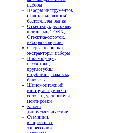
наборы
Наборы инструментов
(золотая коллекция)
бестселлеры рынка
Отвертки, крестовые,
шлицевые, TORX,
Отвертка-вороток,
наборы отверток.
Сверла, шарошки,
экстракторы, наборы
Плоскогубцы,
пассатижи,
круглогубцы,
струбцины, зажимы,
бокорезы
Шиномонтажный
инструмент, ключи,
головки, удлинители,
монтировки
Ключи
динамометрические
Съемники,
выпрессовки,
запрессовки