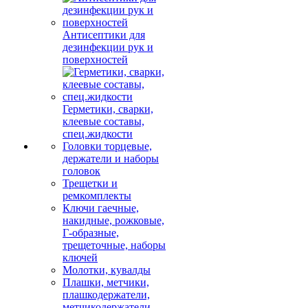
Антисептики для
дезинфекции рук и
поверхностей
Герметики, сварки,
клеевые составы,
спец.жидкости
Головки торцевые,
держатели и наборы
головок
Трещетки и
ремкомплекты
Ключи гаечные,
накидные, рожковые,
Г-образные,
трещеточные, наборы
ключей
Молотки, кувалды
Плашки, метчики,
плашкодержатели,
метчикодержатели,