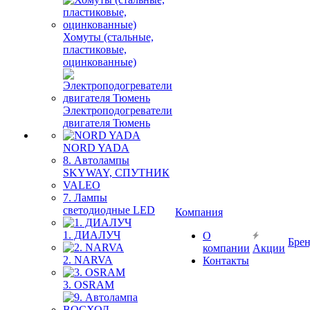
Хомуты (стальные,
пластиковые,
оцинкованные)
Электроподогреватели
двигателя Тюмень
NORD YADA
8. Автолампы
SKYWAY, СПУТНИК
VALEO
7. Лампы
светодиодные LED
Компания
1. ДИАЛУЧ
О
Бре
компании
Акции
2. NARVA
Контакты
3. OSRAM