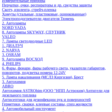
Измерительные приборы
Перчатки, очки, респираторы и др. средства защиты
Скотч, изолента, стрейч-пленка
Хомуты (стальные, пластиковые, оцинкованные)
Электроподогреватели двигателя Тюмень
2. Автолампы
NORD YADA
8. Автолампы SKYWAY, СПУТНИК
VALEO
7. Лампы светодиодные LED
1. ДИАЛУЧ
2. NARVA
3. OSRAM
9. Автолампа ВОСХОД
4. PHILIPS
6. Фары, фонари, фары рабочего света, указатели габаритов,
поворотов, подсветка номера 12-24V
5. Лампа накаливания (МСЛЗ Киргизия), Брест
3. Автохимия
ABRO
Автохимия ASTROhim (ООО "НПП Астрохим) Антигели для
дизельного топлива
Антисептики для дезинфекции рук и поверхностей
Герметики, сварки, клеевые составы, спец.жидкости
4. Автомобильный инструмент