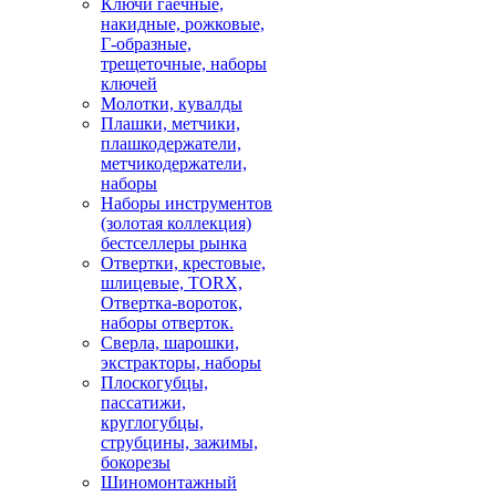
Ключи гаечные,
накидные, рожковые,
Г-образные,
трещеточные, наборы
ключей
Молотки, кувалды
Плашки, метчики,
плашкодержатели,
метчикодержатели,
наборы
Наборы инструментов
(золотая коллекция)
бестселлеры рынка
Отвертки, крестовые,
шлицевые, TORX,
Отвертка-вороток,
наборы отверток.
Сверла, шарошки,
экстракторы, наборы
Плоскогубцы,
пассатижи,
круглогубцы,
струбцины, зажимы,
бокорезы
Шиномонтажный