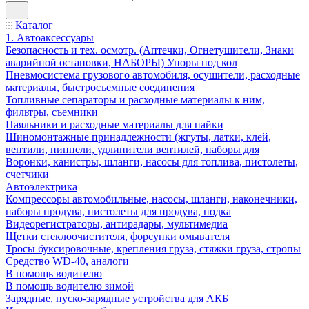
Каталог
1. Автоаксессуары
Безопасность и тех. осмотр. (Аптечки, Огнетушители, Знаки
аварийной остановки, НАБОРЫ) Упоры под кол
Пневмосистема грузового автомобиля, осушители, расходные
материалы, быстросъемные соединения
Топливные сепараторы и расходные материалы к ним,
фильтры, съемники
Паяльники и расходные материалы для пайки
Шиномонтажные принадлежности (жгуты, латки, клей,
вентили, ниппели, удлинители вентилей, наборы для
Воронки, канистры, шланги, насосы для топлива, пистолеты,
счетчики
Автоэлектрика
Компрессоры автомобильные, насосы, шланги, наконечники,
наборы продува, пистолеты для продува, подка
Видеорегистраторы, антирадары, мультимедиа
Щетки стеклоочистителя, форсунки омывателя
Тросы буксировочные, крепления груза, стяжки груза, стропы
Средство WD-40, аналоги
В помощь водителю
В помощь водителю зимой
Зарядные, пуско-зарядные устройства для АКБ