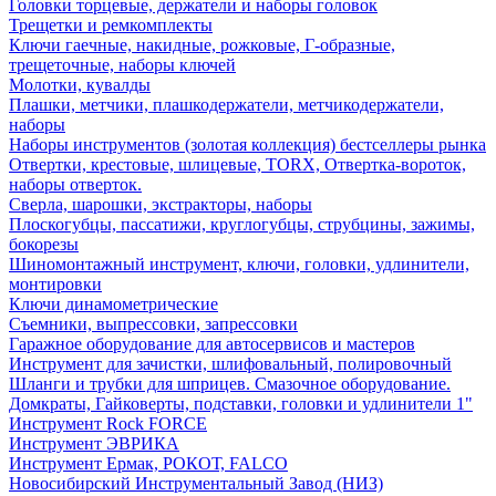
Головки торцевые, держатели и наборы головок
Трещетки и ремкомплекты
Ключи гаечные, накидные, рожковые, Г-образные,
трещеточные, наборы ключей
Молотки, кувалды
Плашки, метчики, плашкодержатели, метчикодержатели,
наборы
Наборы инструментов (золотая коллекция) бестселлеры рынка
Отвертки, крестовые, шлицевые, TORX, Отвертка-вороток,
наборы отверток.
Сверла, шарошки, экстракторы, наборы
Плоскогубцы, пассатижи, круглогубцы, струбцины, зажимы,
бокорезы
Шиномонтажный инструмент, ключи, головки, удлинители,
монтировки
Ключи динамометрические
Съемники, выпрессовки, запрессовки
Гаражное оборудование для автосервисов и мастеров
Инструмент для зачистки, шлифовальный, полировочный
Шланги и трубки для шприцев. Смазочное оборудование.
Домкраты, Гайковерты, подставки, головки и удлинители 1"
Инструмент Rock FORCE
Инструмент ЭВРИКА
Инструмент Ермак, РОКОТ, FALCO
Новосибирский Инструментальный Завод (НИЗ)