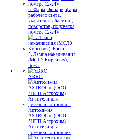
6. Фары, фонари, фары
рабочего света,
указатели габаритов,
поворотов, подсветка
номера 12-24V
5. Лампа накаливания
(МСЛЗ Киргизия),
Брест
ABRO
Автохимия
ASTROhim (ООО
"НПП Астрохим)
Антигели для
дизельного топлива