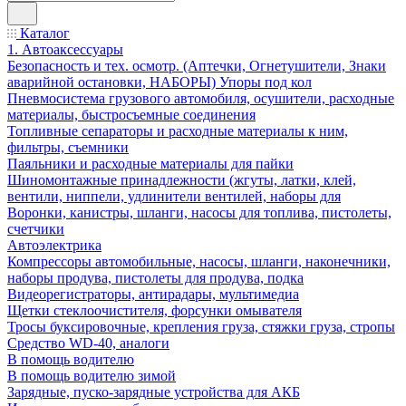
Каталог
1. Автоаксессуары
Безопасность и тех. осмотр. (Аптечки, Огнетушители, Знаки
аварийной остановки, НАБОРЫ) Упоры под кол
Пневмосистема грузового автомобиля, осушители, расходные
материалы, быстросъемные соединения
Топливные сепараторы и расходные материалы к ним,
фильтры, съемники
Паяльники и расходные материалы для пайки
Шиномонтажные принадлежности (жгуты, латки, клей,
вентили, ниппели, удлинители вентилей, наборы для
Воронки, канистры, шланги, насосы для топлива, пистолеты,
счетчики
Автоэлектрика
Компрессоры автомобильные, насосы, шланги, наконечники,
наборы продува, пистолеты для продува, подка
Видеорегистраторы, антирадары, мультимедиа
Щетки стеклоочистителя, форсунки омывателя
Тросы буксировочные, крепления груза, стяжки груза, стропы
Средство WD-40, аналоги
В помощь водителю
В помощь водителю зимой
Зарядные, пуско-зарядные устройства для АКБ