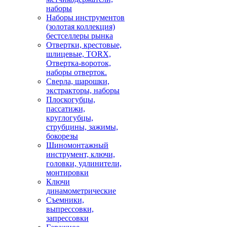
наборы
Наборы инструментов
(золотая коллекция)
бестселлеры рынка
Отвертки, крестовые,
шлицевые, TORX,
Отвертка-вороток,
наборы отверток.
Сверла, шарошки,
экстракторы, наборы
Плоскогубцы,
пассатижи,
круглогубцы,
струбцины, зажимы,
бокорезы
Шиномонтажный
инструмент, ключи,
головки, удлинители,
монтировки
Ключи
динамометрические
Съемники,
выпрессовки,
запрессовки