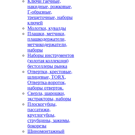
Ключи гаечные,
накидные, рожковые,
Г-образные,
трещеточные, наборы
ключей
Молотки, кувалды
Плашки, метчики,
плашкодержатели,
метчикодержатели,
наборы
Наборы инструментов
(золотая коллекция)
бестселлеры рынка
Отвертки, крестовые,
шлицевые, TORX,
Отвертка-вороток,
наборы отверток.
Сверла, шарошки,
экстракторы, наборы
Плоскогубцы,
пассатижи,
круглогубцы,
струбцины, зажимы,
бокорезы
Шиномонтажный