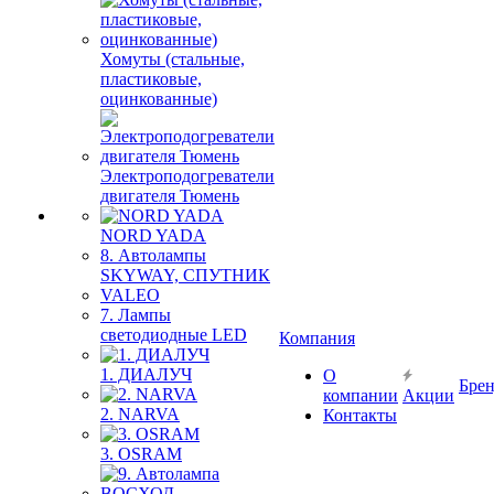
Хомуты (стальные,
пластиковые,
оцинкованные)
Электроподогреватели
двигателя Тюмень
NORD YADA
8. Автолампы
SKYWAY, СПУТНИК
VALEO
7. Лампы
светодиодные LED
Компания
1. ДИАЛУЧ
О
Бре
компании
Акции
2. NARVA
Контакты
3. OSRAM