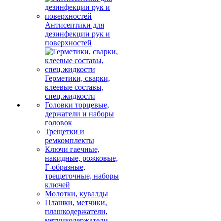
Антисептики для
дезинфекции рук и
поверхностей
Герметики, сварки,
клеевые составы,
спец.жидкости
Головки торцевые,
держатели и наборы
головок
Трещетки и
ремкомплекты
Ключи гаечные,
накидные, рожковые,
Г-образные,
трещеточные, наборы
ключей
Молотки, кувалды
Плашки, метчики,
плашкодержатели,
метчикодержатели,