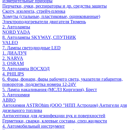
Измерительные приборы
Перчатки, очки, респираторы и др. средства защиты
Скотч, изолента, стрейч-пленка
Хомуты (стальные, пластиковые, оцинкованные)
Электроподогреватели двигателя Тюмень
2. Автолампы
NORD YADA
8. Автолампы SKYWAY, СПУТНИК
VALEO
7. Лампы светодиодные LED
1. ДИАЛУЧ
2. NARVA
3. OSRAM
9. Автолампа ВОСХОД
4. PHILIPS
6. Фары, фонари, фары рабочего света, указатели габаритов,
поворотов, подсветка номера 12-24V
5. Лампа накаливания (МСЛЗ Киргизия), Брест
3. Автохимия
ABRO
Автохимия ASTROhim (ООО "НПП Астрохим) Антигели для
дизельного топлива
Антисептики для дезинфекции рук и поверхностей
Герметики, сварки, клеевые составы, спец.жидкости
4. Автомобильный инструмент