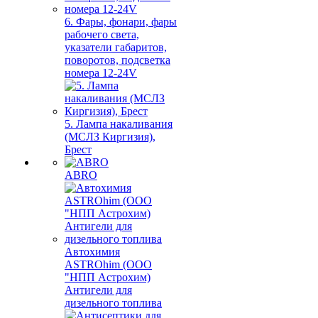
6. Фары, фонари, фары
рабочего света,
указатели габаритов,
поворотов, подсветка
номера 12-24V
5. Лампа накаливания
(МСЛЗ Киргизия),
Брест
ABRO
Автохимия
ASTROhim (ООО
"НПП Астрохим)
Антигели для
дизельного топлива