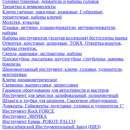
Головки торцевые, держатели и наборы головок
Трещетки и ремкомплекты
Ключи гаечные, накидные, рожковые, Г-образные,
трещеточные, наборы ключей
Молотки, кувалды
Плашки, метчики, плашкодержатели, метчикодержатели,
наборы
Наборы инструментов (золотая коллекция) бестселлеры рынка
Отвертки, крестовые, шлицевые, TORX, Отвертка-вороток,
наборы отверток.
Сверла, шарошки, экстракторы, наборы
Плоскогубцы, пассатижи, круглогубцы, струбцины, зажимы,
бокорезы
Шиномонтажный инструмент, ключи, головки, удлинители,
монтировки
Ключи динамометрические
Съемники, выпрессовки, запрессовки
Гаражное оборудование для автосервисов и мастеров
Инструмент для зачистки, шлифовальный, полировочный
Шланги и трубки для шприцев. Смазочное оборудование.
Домкраты, Гайковерты, подставки, головки и удлинители 1"
Инструмент Rock FORCE
Инструмент ЭВРИКА
Инструмент Ермак, РОКОТ, FALCO
Новосибирский Инструментальный Завод (НИЗ)