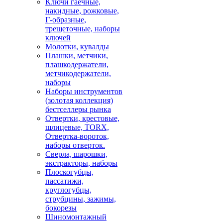
Ключи гаечные,
накидные, рожковые,
Г-образные,
трещеточные, наборы
ключей
Молотки, кувалды
Плашки, метчики,
плашкодержатели,
метчикодержатели,
наборы
Наборы инструментов
(золотая коллекция)
бестселлеры рынка
Отвертки, крестовые,
шлицевые, TORX,
Отвертка-вороток,
наборы отверток.
Сверла, шарошки,
экстракторы, наборы
Плоскогубцы,
пассатижи,
круглогубцы,
струбцины, зажимы,
бокорезы
Шиномонтажный