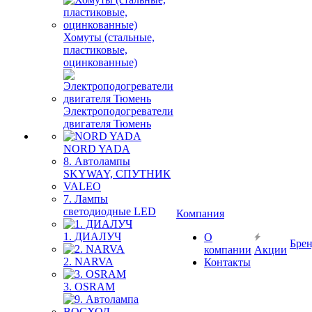
Хомуты (стальные,
пластиковые,
оцинкованные)
Электроподогреватели
двигателя Тюмень
NORD YADA
8. Автолампы
SKYWAY, СПУТНИК
VALEO
7. Лампы
светодиодные LED
Компания
1. ДИАЛУЧ
О
Бре
компании
Акции
2. NARVA
Контакты
3. OSRAM