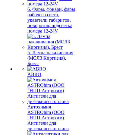
6. Фары, фонари, фары
рабочего света,
указатели габаритов,
поворотов, подсветка
номера 12-24V
5. Лампа накаливания
(МСЛЗ Киргизия),
Брест
ABRO
Автохимия
ASTROhim (ООО
"НПП Астрохим)
Антигели для
дизельного топлива