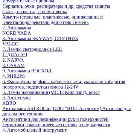
Измерительные приборы
Перчатки, очки, респираторы и др. средства защиты
Скотч, изолента, стрейч-пленка
Хомуты (стальные, пластиковые, оцинкованные)
Электроподогреватели двигателя Тюмень
2. Автолампы
NORD YADA
8. Автолампы SKYWAY, СПУТНИК
VALEO
7. Лампы светодиодные LED
1. ДИАЛУЧ
2. NARVA
3. OSRAM
9. Автолампа ВОСХОД
4. PHILIPS
6. Фары, фонари, фары рабочего света, указатели габаритов,
поворотов, подсветка номера 12-24V
5. Лампа накаливания (МСЛЗ Киргизия), Брест
3. Автохимия
ABRO
Автохимия ASTROhim (ООО "НПП Астрохим) Антигели для
дизельного топлива
Антисептики для дезинфекции рук и поверхностей
Герметики, сварки, клеевые составы, спец.жидкости
4. Автомобильный инструмент