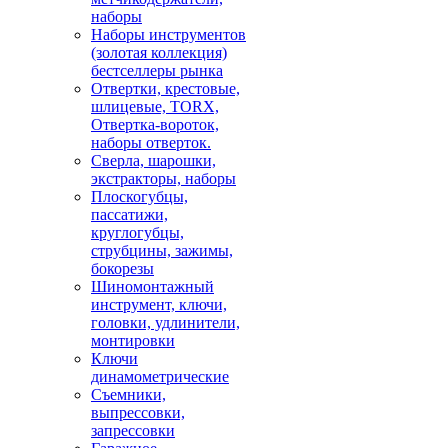
наборы
Наборы инструментов
(золотая коллекция)
бестселлеры рынка
Отвертки, крестовые,
шлицевые, TORX,
Отвертка-вороток,
наборы отверток.
Сверла, шарошки,
экстракторы, наборы
Плоскогубцы,
пассатижи,
круглогубцы,
струбцины, зажимы,
бокорезы
Шиномонтажный
инструмент, ключи,
головки, удлинители,
монтировки
Ключи
динамометрические
Съемники,
выпрессовки,
запрессовки