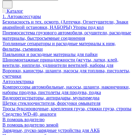
Каталог
1. Автоаксессуары
Безопасность и тех. осмотр. (Аптечки, Огнетушители, Знаки
аварийной остановки, НАБОРЫ) Упоры под кол
Пневмосистема грузового автомобиля, осушители, расходные
материалы, быстросъемные соединения
Топливные сепараторы и расходные материалы к ним,
фильтры, съемники
Паяльники и расходные материалы для пайки
Шиномонтажные принадлежности (жгуты, латки, клей,
вентили, ниппели, удлинители вентилей, наборы для
Воронки, канистры, шланги, насосы для топлива, пистолеты,
счетчики
Автоэлектрика
Компрессоры автомобильные, насосы, шланги, наконечники,
наборы продува, пистолеты для продува, подка
Видеорегистраторы, антирадары, мультимедиа
Щетки стеклоочистителя, форсунки омывателя
Тросы буксировочные, крепления груза, стяжки груза, стропы
Средство WD-40, аналоги
В помощь водителю
В помощь водителю зимой
Зарядные, пуско-зарядные устройства для АКБ