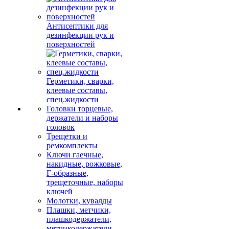
Антисептики для
дезинфекции рук и
поверхностей
Герметики, сварки,
клеевые составы,
спец.жидкости
Головки торцевые,
держатели и наборы
головок
Трещетки и
ремкомплекты
Ключи гаечные,
накидные, рожковые,
Г-образные,
трещеточные, наборы
ключей
Молотки, кувалды
Плашки, метчики,
плашкодержатели,
метчикодержатели,