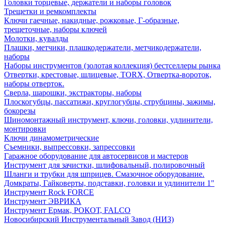
Головки торцевые, держатели и наборы головок
Трещетки и ремкомплекты
Ключи гаечные, накидные, рожковые, Г-образные,
трещеточные, наборы ключей
Молотки, кувалды
Плашки, метчики, плашкодержатели, метчикодержатели,
наборы
Наборы инструментов (золотая коллекция) бестселлеры рынка
Отвертки, крестовые, шлицевые, TORX, Отвертка-вороток,
наборы отверток.
Сверла, шарошки, экстракторы, наборы
Плоскогубцы, пассатижи, круглогубцы, струбцины, зажимы,
бокорезы
Шиномонтажный инструмент, ключи, головки, удлинители,
монтировки
Ключи динамометрические
Съемники, выпрессовки, запрессовки
Гаражное оборудование для автосервисов и мастеров
Инструмент для зачистки, шлифовальный, полировочный
Шланги и трубки для шприцев. Смазочное оборудование.
Домкраты, Гайковерты, подставки, головки и удлинители 1"
Инструмент Rock FORCE
Инструмент ЭВРИКА
Инструмент Ермак, РОКОТ, FALCO
Новосибирский Инструментальный Завод (НИЗ)