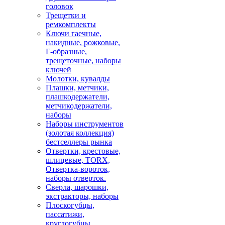
головок
Трещетки и
ремкомплекты
Ключи гаечные,
накидные, рожковые,
Г-образные,
трещеточные, наборы
ключей
Молотки, кувалды
Плашки, метчики,
плашкодержатели,
метчикодержатели,
наборы
Наборы инструментов
(золотая коллекция)
бестселлеры рынка
Отвертки, крестовые,
шлицевые, TORX,
Отвертка-вороток,
наборы отверток.
Сверла, шарошки,
экстракторы, наборы
Плоскогубцы,
пассатижи,
круглогубцы,