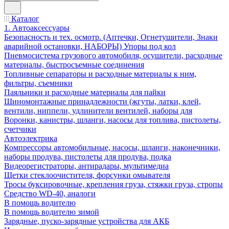
Каталог
1. Автоаксессуары
Безопасность и тех. осмотр. (Аптечки, Огнетушители, Знаки
аварийной остановки, НАБОРЫ) Упоры под кол
Пневмосистема грузового автомобиля, осушители, расходные
материалы, быстросъемные соединения
Топливные сепараторы и расходные материалы к ним,
фильтры, съемники
Паяльники и расходные материалы для пайки
Шиномонтажные принадлежности (жгуты, латки, клей,
вентили, ниппели, удлинители вентилей, наборы для
Воронки, канистры, шланги, насосы для топлива, пистолеты,
счетчики
Автоэлектрика
Компрессоры автомобильные, насосы, шланги, наконечники,
наборы продува, пистолеты для продува, подка
Видеорегистраторы, антирадары, мультимедиа
Щетки стеклоочистителя, форсунки омывателя
Тросы буксировочные, крепления груза, стяжки груза, стропы
Средство WD-40, аналоги
В помощь водителю
В помощь водителю зимой
Зарядные, пуско-зарядные устройства для АКБ