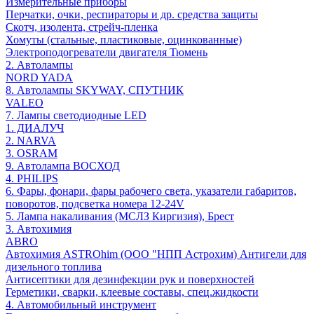
Измерительные приборы
Перчатки, очки, респираторы и др. средства защиты
Скотч, изолента, стрейч-пленка
Хомуты (стальные, пластиковые, оцинкованные)
Электроподогреватели двигателя Тюмень
2. Автолампы
NORD YADA
8. Автолампы SKYWAY, СПУТНИК
VALEO
7. Лампы светодиодные LED
1. ДИАЛУЧ
2. NARVA
3. OSRAM
9. Автолампа ВОСХОД
4. PHILIPS
6. Фары, фонари, фары рабочего света, указатели габаритов,
поворотов, подсветка номера 12-24V
5. Лампа накаливания (МСЛЗ Киргизия), Брест
3. Автохимия
ABRO
Автохимия ASTROhim (ООО "НПП Астрохим) Антигели для
дизельного топлива
Антисептики для дезинфекции рук и поверхностей
Герметики, сварки, клеевые составы, спец.жидкости
4. Автомобильный инструмент