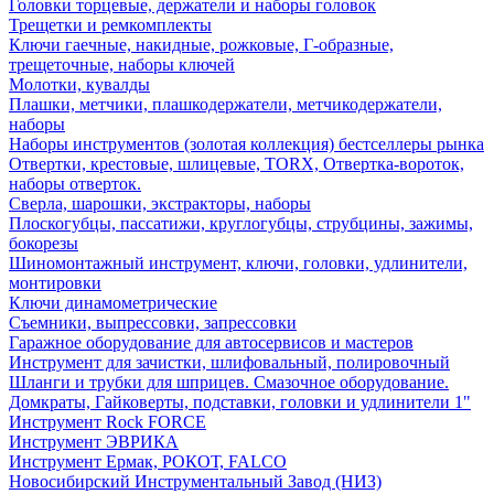
Головки торцевые, держатели и наборы головок
Трещетки и ремкомплекты
Ключи гаечные, накидные, рожковые, Г-образные,
трещеточные, наборы ключей
Молотки, кувалды
Плашки, метчики, плашкодержатели, метчикодержатели,
наборы
Наборы инструментов (золотая коллекция) бестселлеры рынка
Отвертки, крестовые, шлицевые, TORX, Отвертка-вороток,
наборы отверток.
Сверла, шарошки, экстракторы, наборы
Плоскогубцы, пассатижи, круглогубцы, струбцины, зажимы,
бокорезы
Шиномонтажный инструмент, ключи, головки, удлинители,
монтировки
Ключи динамометрические
Съемники, выпрессовки, запрессовки
Гаражное оборудование для автосервисов и мастеров
Инструмент для зачистки, шлифовальный, полировочный
Шланги и трубки для шприцев. Смазочное оборудование.
Домкраты, Гайковерты, подставки, головки и удлинители 1"
Инструмент Rock FORCE
Инструмент ЭВРИКА
Инструмент Ермак, РОКОТ, FALCO
Новосибирский Инструментальный Завод (НИЗ)