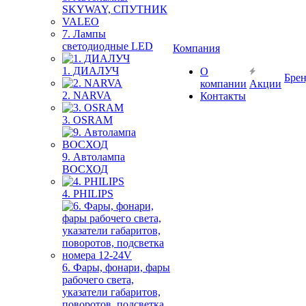
SKYWAY, СПУТНИК
VALEO
7. Лампы
светодиодные LED
Компания
1. ДИАЛУЧ
О
Бре
компании
Акции
2. NARVA
Контакты
3. OSRAM
9. Автолампа
ВОСХОД
4. PHILIPS
6. Фары, фонари, фары
рабочего света,
указатели габаритов,
поворотов, подсветка