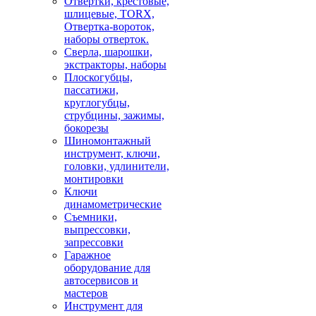
Отвертки, крестовые,
шлицевые, TORX,
Отвертка-вороток,
наборы отверток.
Сверла, шарошки,
экстракторы, наборы
Плоскогубцы,
пассатижи,
круглогубцы,
струбцины, зажимы,
бокорезы
Шиномонтажный
инструмент, ключи,
головки, удлинители,
монтировки
Ключи
динамометрические
Съемники,
выпрессовки,
запрессовки
Гаражное
оборудование для
автосервисов и
мастеров
Инструмент для